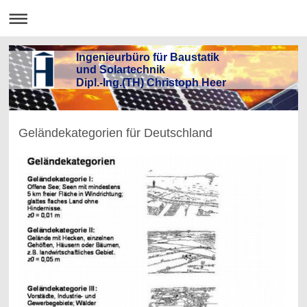
Ingenieurbüro für Baustatik
und Solartechnik
Dipl.-Ing.(TH) Christoph Heer
Geländekategorien für Deutschland