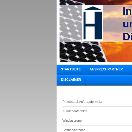
I
u
D
STARTSEITE
ANSPRECHPARTNER
DISCLAIMER
Preisliste & Auftragsformular
Kundendatenblatt
Windlastzone
Schneelastzone