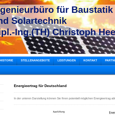
ngenieurbüro für Baustatik
nd Solartechnik
ipl.-Ing.(TH) Christoph Hee
HISTORIE
STELLENANGEBOTE
LEISTUNGEN
KONTAKT
PARTN
Energieertrag für Deutschland
In der unteren Darstellung können Sie Ihren potentiell möglichen Energieertrag ab