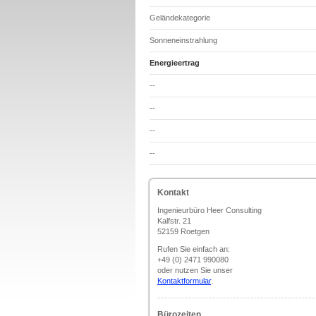
Geländekategorie
Sonneneinstrahlung
Energieertrag
--
--
--
--
Kontakt
Ingenieurbüro Heer Consulting
Kalfstr. 21
52159 Roetgen
Rufen Sie einfach an:
+49 (0) 2471 990080
oder nutzen Sie unser
Kontaktformular
.
Bürozeiten