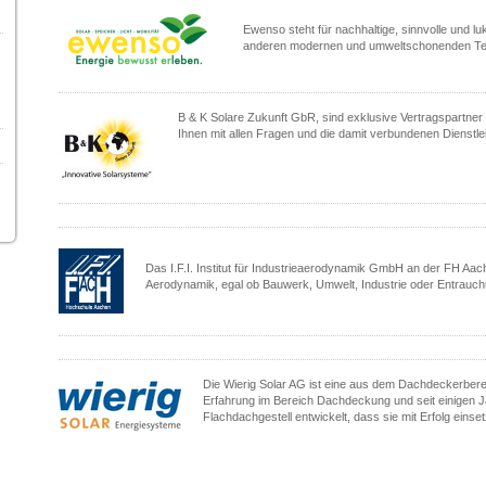
Ewenso steht für nachhaltige, sinnvolle und l
anderen modernen und umweltschonenden Tec
B & K Solare Zukunft GbR, sind exklusive Vertragspartne
Ihnen mit allen Fragen und die damit verbundenen Dienstle
Das I.F.I. Institut für Industrieaerodynamik GmbH an der FH Aac
Aerodynamik, egal ob Bauwerk, Umwelt, Industrie oder Entrauch
Die Wierig Solar AG ist eine aus dem Dachdeckerbere
Erfahrung im Bereich Dachdeckung und seit einigen J
Flachdachgestell entwickelt, dass sie mit Erfolg einset