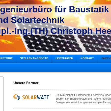
ngenieurbüro für Baustatik
nd Solartechnik
ipl.-Ing.(TH) Christoph Hee
HISTORIE
STELLENANGEBOTE
LEISTUNGEN
KONTAKT
PARTN
Unsere Partner
Die Maßeinheit für intelligente Energielösungen
Sparen Sie Energiekosten und machen Sie sic
Energiepreisentwicklungen mit Komplettlösung