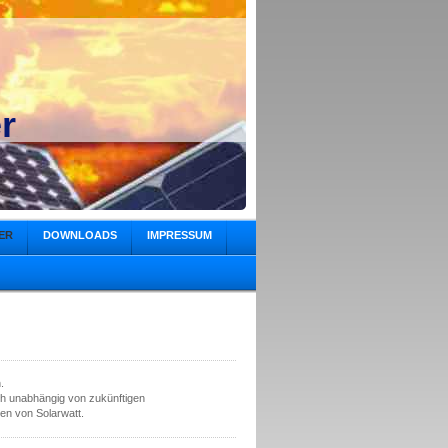
r
ER
DOWNLOADS
IMPRESSUM
.
h unabhängig von zukünftigen
en von Solarwatt.