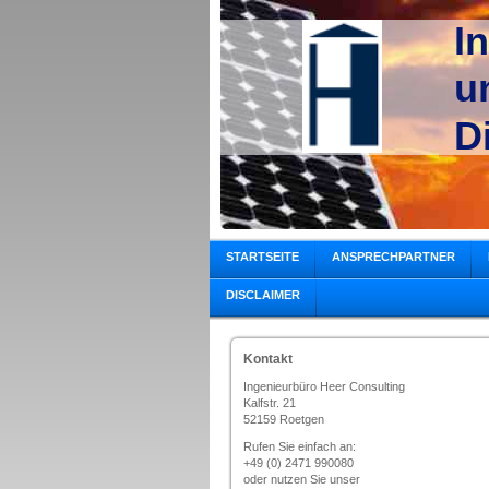
I
u
D
STARTSEITE
ANSPRECHPARTNER
DISCLAIMER
Kontakt
Ingenieurbüro Heer Consulting
Kalfstr. 21
52159 Roetgen
Rufen Sie einfach an:
+49 (0) 2471 990080
oder nutzen Sie unser