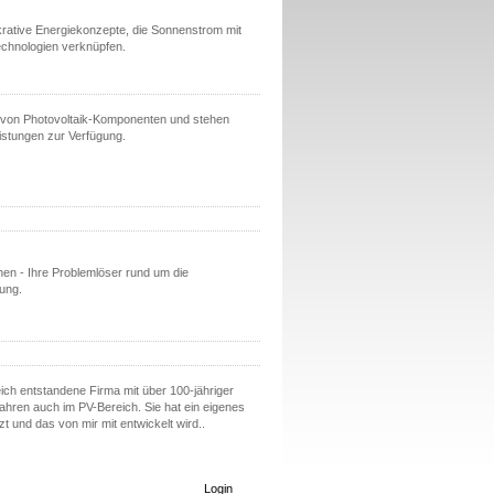
ukrative Energiekonzepte, die Sonnenstrom mit
hnologien verknüpfen.
r von Photovoltaik-Komponenten und stehen
istungen zur Verfügung.
hen - Ihre Problemlöser rund um die
ung.
ich entstandene Firma mit über 100-jähriger
ahren auch im PV-Bereich. Sie hat ein eigenes
zt und das von mir mit entwickelt wird..
Login